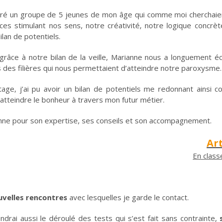
égré un groupe de 5 jeunes de mon âge qui comme moi cherchaien
cices stimulant nos sens, notre créativité, notre logique concr
lan de potentiels.
grâce à notre bilan de la veille, Marianne nous a longuement éc
s des filières qui nous permettaient d’atteindre notre paroxysme.
age, j’ai pu avoir un bilan de potentiels me redonnant ainsi c
atteindre le bonheur à travers mon futur métier.
nne pour son expertise, ses conseils et son accompagnement.
Ar
En class
uvelles rencontres
avec lesquelles je garde le contact.
iendrai aussi le déroulé des tests qui s’est fait sans contrainte,