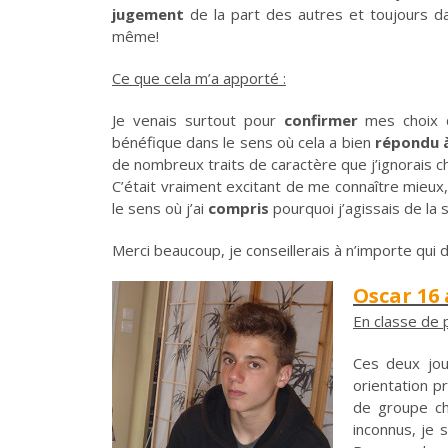
jugement
de la part des autres et toujours d
même!
Ce que cela m’a apporté :
Je venais surtout pour
confirmer
mes choix 
bénéfique dans le sens où cela a bien
répondu 
de nombreux traits de caractère que j’ignorais ch
C’était vraiment excitant de me connaître mieux
le sens où j’ai
compris
pourquoi j’agissais de la 
Merci beaucoup, je conseillerais à n’importe qui 
Oscar 16
En classe de 
Ces deux jo
orientation p
de groupe cha
inconnus, je 