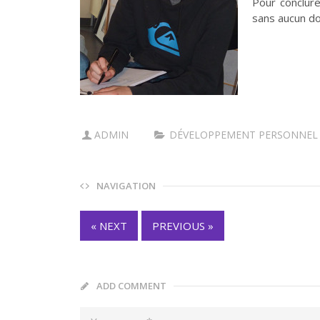
Pour conclure
sans aucun do
ADMIN
DÉVELOPPEMENT PERSONNEL
NAVIGATION
« NEXT
PREVIOUS »
ADD COMMENT