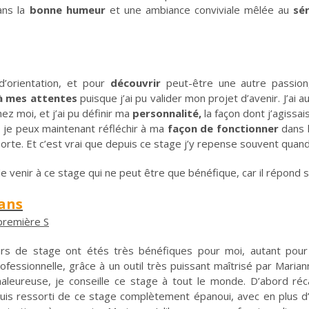
ans la
bonne humeur
et une ambiance conviviale mêlée au
sé
d’orientation, et pour
découvrir
peut-être une autre passion
à mes attentes
puisque j’ai pu valider mon projet d’avenir. J’ai 
ez moi, et j’ai pu définir ma
personnalité,
la façon dont j’agissais
, je peux maintenant réfléchir à ma
façon de fonctionner
dans 
sorte. Et c’est vrai que depuis ce stage j’y repense souvent quand
de venir à ce stage qui ne peut être que bénéfique, car il répond
 ans
première S
urs de stage ont étés très bénéfiques pour moi, autant p
rofessionnelle, grâce à un outil très puissant maîtrisé par Mari
leureuse, je conseille ce stage à tout le monde. D’abord réca
suis ressorti de ce stage complètement épanoui, avec en plus d’