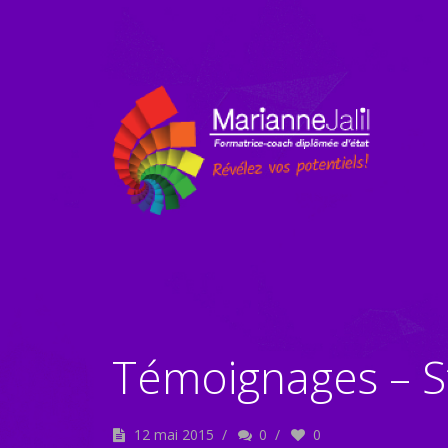
Témoignages – S
12 mai 2015
/
0
/
0