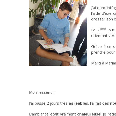
J’ai donc int
l’aide d’exer
dresser son bi
ème
Le 2
jour 
orientant ver
Grâce à ce st
prendre pour 
Merci à Maria
Mon ressenti
:
J’ai passé 2 jours très
agréables
. J’ai fait des
no
L’ambiance était vraiment
chaleureuse
! Je ret