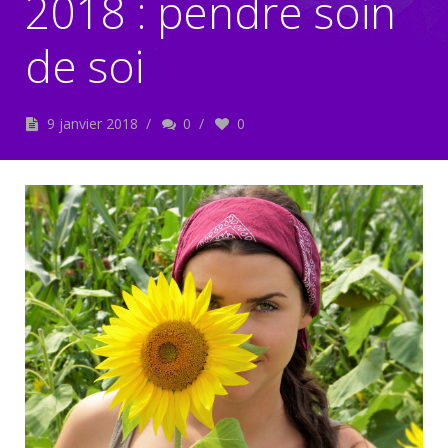
2018 : pendre soin
de soi
9 janvier 2018
/
0
/
0