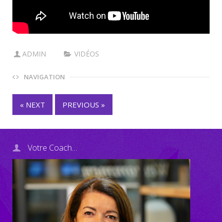
ADMIN
VIDÉOS
NAVIGATION
« NEXT
PREVIOUS »
Votre Coach…