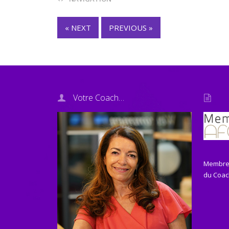
« NEXT
PREVIOUS »
Votre Coach…
Membre 
du Coach