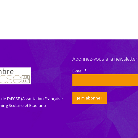
Abonnez-vous à la newsletter
E-mail
*
de l’AFCSE (Association Française
ing Scolaire et Etudiant) .