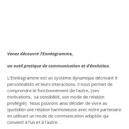
La communication est au cœur de toute relation, pourtant
nous ne parlons pas tous le même langage !
Notre vision du monde nous conduit à adopter des
comportements qui le plus souvent ne sont ni entendus
ni compris.
Venez découvrir l’Ennéagramme,
un outil pratique de communication et d’évolution.
L’Ennéagramme est un système dynamique décrivant 9
personnalités et leurs interactions. Il nous permet de
comprendre le fonctionnement de l’autre, (ses
motivations, sa sensibilité, son mode de relation
privilégié). Nous pouvons ainsi décider de vivre au
quotidien une relation harmonieuse avec notre partenaire
en utilisant un mode de communication adaptée qui
convient à l’un et à l’autre.