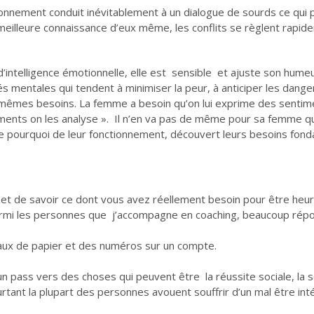
ionnement conduit inévitablement à un dialogue de sourds ce qui
meilleure connaissance d’eux même, les conflits se règlent rapid
’intelligence émotionnelle, elle est sensible et ajuste son humeu
és mentales qui tendent à minimiser la peur, à anticiper les dange
s mêmes besoins. La femme a besoin qu’on lui exprime des sentime
iments on les analyse ». Il n’en va pas de même pour sa femme q
le pourquoi de leur fonctionnement, découvert leurs besoins fond
met de savoir ce dont vous avez réellement besoin pour être heur
armi les personnes que j’accompagne en coaching, beaucoup répond
ceaux de papier et des numéros sur un compte.
e un pass vers des choses qui peuvent être la réussite sociale, la 
ourtant la plupart des personnes avouent souffrir d’un mal être in