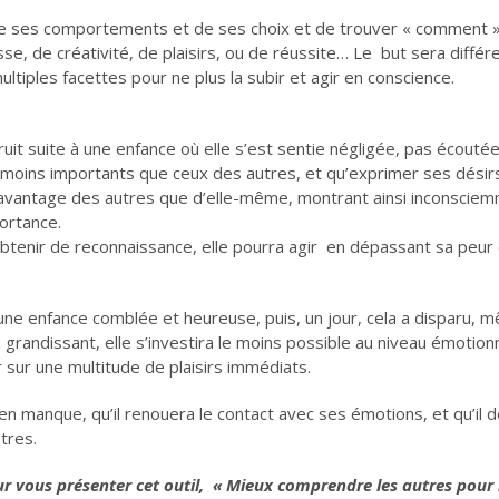
 de ses comportements et de ses choix et de trouver « comment »
se, de créativité, de plaisirs, ou de réussite… Le but sera différ
multiples facettes pour ne plus la subir et agir en conscience.
ruit suite à une enfance où elle s’est sentie négligée, pas écouté
t moins importants que ceux des autres, et qu’exprimer ses désirs
avantage des autres que d’elle-même, montrant ainsi inconsciemm
portance.
 obtenir de reconnaissance, elle pourra agir en dépassant sa peur 
ne enfance comblée et heureuse, puis, un jour, cela a disparu, 
grandissant, elle s’investira le moins possible au niveau émotionnel
 sur une multitude de plaisirs immédiats.
 en manque, qu’il renouera le contact avec ses émotions, et qu’il
tres.
our vous présenter cet outil, « Mieux comprendre les autres p